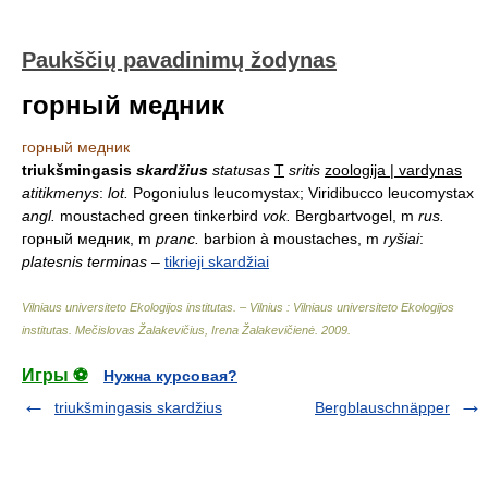
Paukščių pavadinimų žodynas
горный медник
горный медник
triukšmingasis
skardžius
statusas
T
sritis
zoologija | vardynas
atitikmenys
:
lot.
Pogoniulus leucomystax; Viridibucco leucomystax
angl.
moustached green tinkerbird
vok.
Bergbartvogel, m
rus.
горный медник, m
pranc.
barbion à moustaches, m
ryšiai
:
platesnis terminas
–
tikrieji skardžiai
Vilniaus universiteto Ekologijos institutas. – Vilnius : Vilniaus universiteto Ekologijos
institutas
.
Mečislovas Žalakevičius, Irena Žalakevičienė
.
2009
.
Игры ⚽
Нужна курсовая?
triukšmingasis skardžius
Bergblauschnäpper