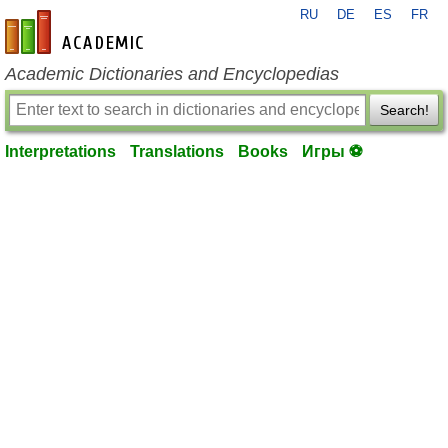
RU
DE
ES
FR
en-academic.com
Academic Dictionaries and Encyclopedias
Search!
Interpretations
Translations
Books
Игры ⚽