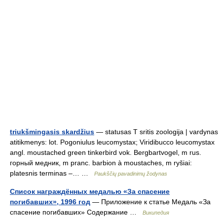
triukšmingasis skardžius
— statusas T sritis zoologija | vardynas
atitikmenys: lot. Pogoniulus leucomystax; Viridibucco leucomystax
angl. moustached green tinkerbird vok. Bergbartvogel, m rus.
горный медник, m pranc. barbion à moustaches, m ryšiai:
platesnis terminas –… …
Paukščių pavadinimų žodynas
Список награждённых медалью «За спасение
погибавших», 1996 год
— Приложение к статье Медаль «За
спасение погибавших» Содержание …
Википедия