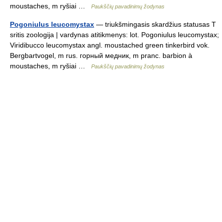
moustaches, m ryšiai …
Paukščių pavadinimų žodynas
Pogoniulus leucomystax
— triukšmingasis skardžius statusas T
sritis zoologija | vardynas atitikmenys: lot. Pogoniulus leucomystax;
Viridibucco leucomystax angl. moustached green tinkerbird vok.
Bergbartvogel, m rus. горный медник, m pranc. barbion à
moustaches, m ryšiai …
Paukščių pavadinimų žodynas