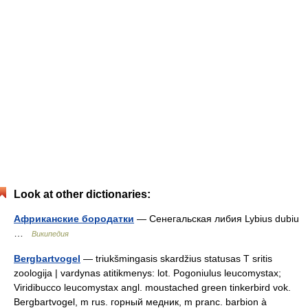
Look at other dictionaries:
Африканские бородатки
— Сенегальская либия Lybius dubiu
…
Википедия
Bergbartvogel
— triukšmingasis skardžius statusas T sritis
zoologija | vardynas atitikmenys: lot. Pogoniulus leucomystax;
Viridibucco leucomystax angl. moustached green tinkerbird vok.
Bergbartvogel, m rus. горный медник, m pranc. barbion à